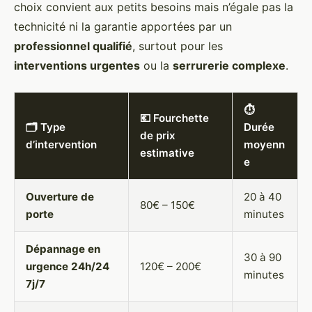
choix convient aux petits besoins mais n’égale pas la
technicité ni la garantie apportées par un
professionnel qualifié
, surtout pour les
interventions urgentes
ou la
serrurerie complexe
.
⏱️
💶 Fourchette
🗂️ Type
Durée
de prix
d’intervention
moyenn
estimative
e
Ouverture de
20 à 40
80€ – 150€
porte
minutes
Dépannage en
30 à 90
urgence 24h/24
120€ – 200€
minutes
7j/7