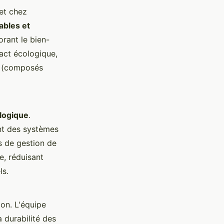
et chez
ables et
orant le bien-
pact écologique,
OV (composés
logique
.
ant des systèmes
s de gestion de
e, réduisant
ls.
on. L'équipe
a durabilité des