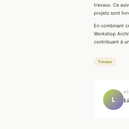
travaux. Ce suiv
projets sont liv
En combinant cr
Workshop Archite
contribuant à un
Travaux
EC
L
Li