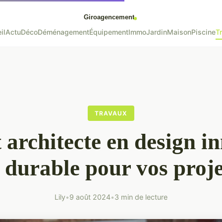
il
Actu
Déco
Déménagement
Équipement
Immo
Jardin
Maison
Piscine
T
TRAVAUX
 architecte en design i
t durable pour vos proje
Lily
•
9 août 2024
•
3 min de lecture