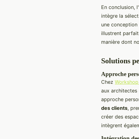
En conclusion, l
intègre la sélec
une conception 
illustrent parf
manière dont no
Solutions p
Approche pers
Chez
Workshop 
aux architectes 
approche person
des clients
, pr
créer des espac
intègrent égal
Intégration de