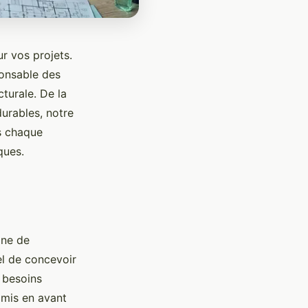
r vos projets.
onsable des
turale. De la
durables, notre
s chaque
ques.
ine de
iel de concevoir
 besoins
t mis en avant