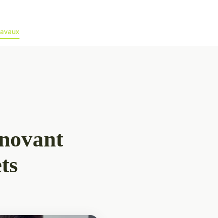
ravaux
nnovant
ts