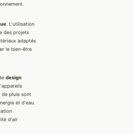
ironnement.
que
. L'utilisation
e des projets
atériaux adaptés
r le bien-être
 de
design
d'appareils
 de pluie sont
ergie et d'eau.
mation
té d'air