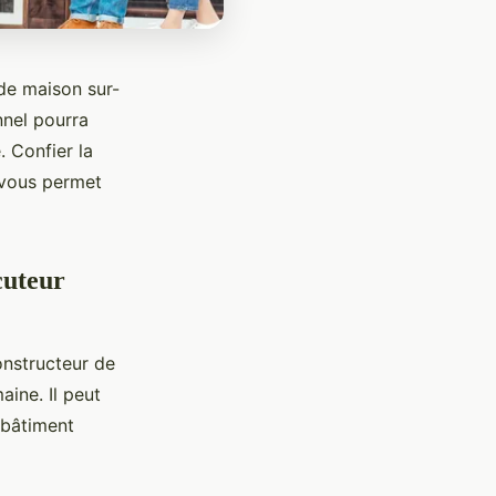
de maison sur-
nnel pourra
 Confier la
 vous permet
cuteur
onstructeur de
ine. Il peut
u bâtiment