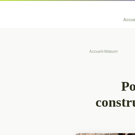
Accue
Accueil
›
Maison
Po
constr