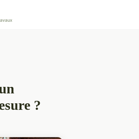
ravaux
 un
esure ?