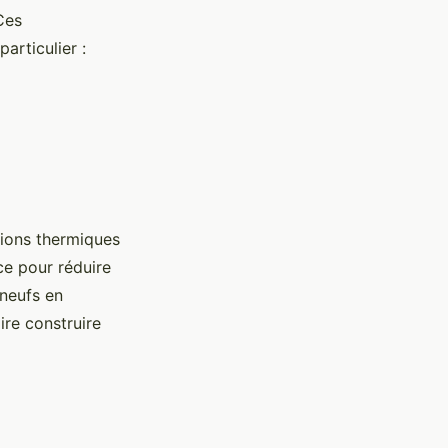
Ces
articulier :
tions thermiques
ce pour réduire
 neufs en
ire construire