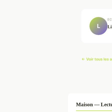
EC
L
Li
← Voir tous les 
Maison — Lectu