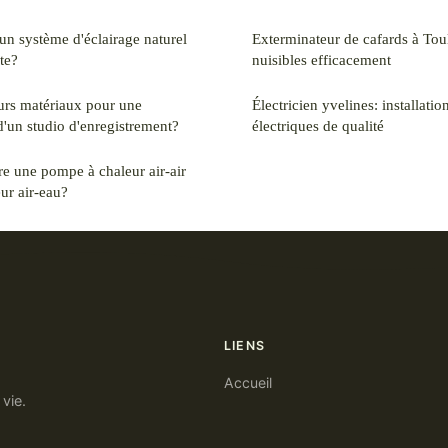
n système d'éclairage naturel
Exterminateur de cafards à Toulouse : élim
ste?
nuisibles efficacement
eurs matériaux pour une
Électricien yvelines: installatio
d'un studio d'enregistrement?
électriques de qualité
e une pompe à chaleur air-air
ur air-eau?
LIENS
Accueil
vie.