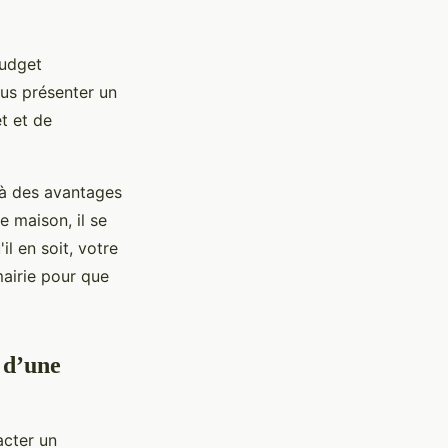
budget
us présenter un
t et de
 à des avantages
e maison, il se
l en soit, votre
mairie pour que
 d’une
acter un