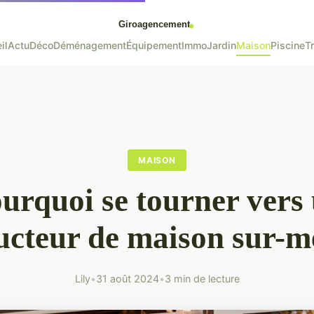
il
Actu
Déco
Déménagement
Équipement
Immo
Jardin
Maison
Piscine
T
MAISON
urquoi se tourner vers
ucteur de maison sur-m
Lily
•
31 août 2024
•
3 min de lecture