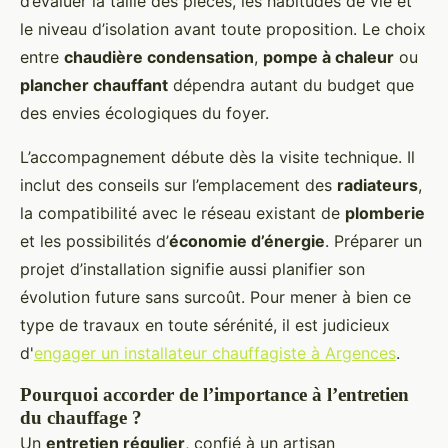
d’évaluer la taille des pièces, les habitudes de vie et
le niveau d’isolation avant toute proposition. Le choix
entre
chaudière condensation
,
pompe à chaleur
ou
plancher chauffant
dépendra autant du budget que
des envies écologiques du foyer.
L’accompagnement débute dès la visite technique. Il
inclut des conseils sur l’emplacement des
radiateurs
,
la compatibilité avec le réseau existant de
plomberie
et les possibilités d’
économie d’énergie
. Préparer un
projet d’installation signifie aussi planifier son
évolution future sans surcoût. Pour mener à bien ce
type de travaux en toute sérénité, il est judicieux
d'
engager un installateur chauffagiste à Argences
.
Pourquoi accorder de l’importance à l’entretien
du chauffage ?
Un
entretien régulier
, confié à un artisan