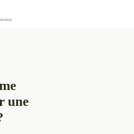
ravaux
ème
r une
?