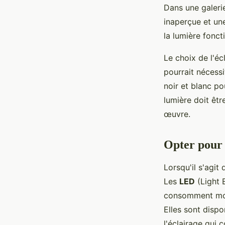
Dans une galerie
inaperçue et une
la lumière fonct
Le choix de l'é
pourrait nécessi
noir et blanc po
lumière doit êt
œuvre.
Opter pour
Lorsqu'il s'agi
Les
LED
(Light 
consomment moin
Elles sont dispo
l'éclairage qui 