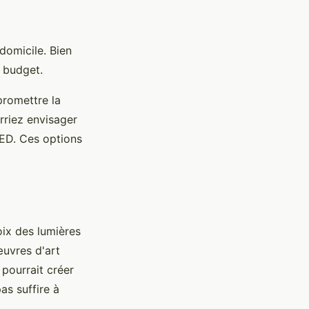
 domicile. Bien
e budget.
promettre la
rriez envisager
LED. Ces options
oix des lumières
œuvres d'art
pourrait créer
as suffire à