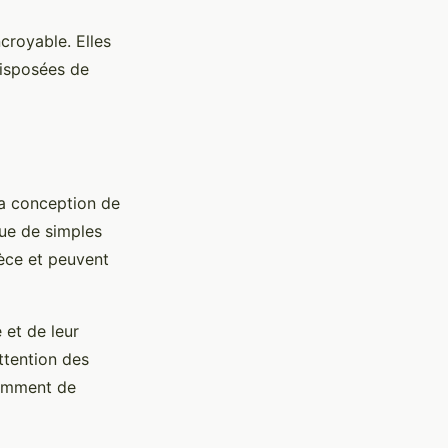
croyable. Elles
disposées de
la conception de
que de simples
ièce et peuvent
 et de leur
attention des
samment de