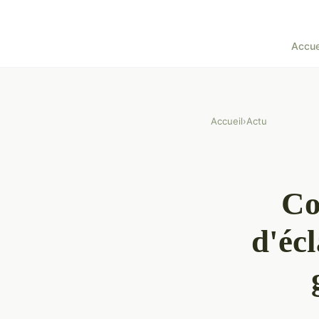
Accue
Accueil
›
Actu
Co
d'éc