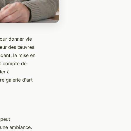
pour donner vie
aleur des œuvres
ndant, la mise en
ent compte de
der à
 galerie d'art
 peut
r une ambiance.