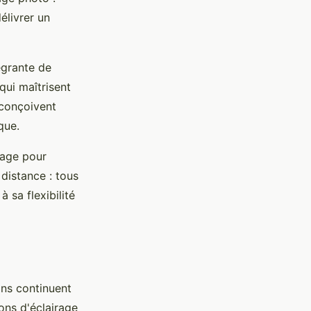
élivrer un
égrante de
qui maîtrisent
 conçoivent
que.
irage pour
 distance : tous
 sa flexibilité
ons continuent
ons d'éclairage