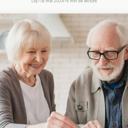
Lily
•
18 mai 2024
•
6 min de lecture