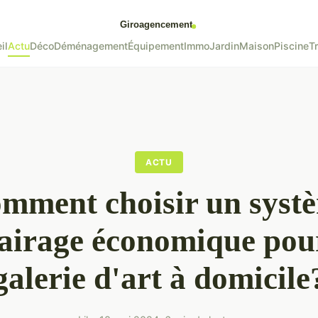
il
Actu
Déco
Déménagement
Équipement
Immo
Jardin
Maison
Piscine
T
ACTU
mment choisir un syst
lairage économique pou
galerie d'art à domicile