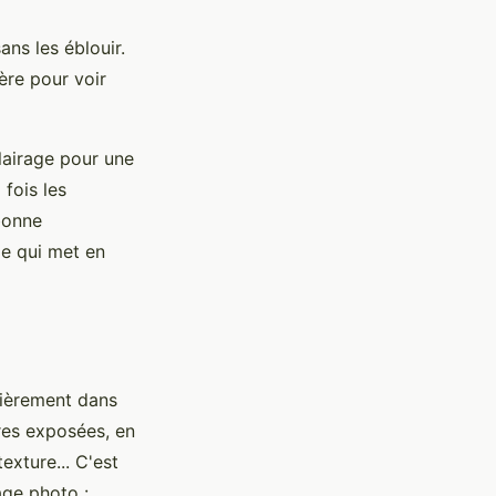
ans les éblouir.
ière pour voir
lairage pour une
 fois les
bonne
le qui met en
lièrement dans
vres exposées, en
exture... C'est
age photo :