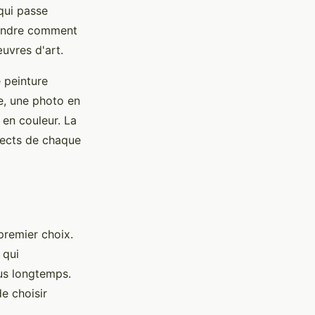
 qui passe
prendre comment
uvres d'art.
 peinture
e, une photo en
 en couleur. La
pects de chaque
premier choix.
 qui
us longtemps.
e choisir