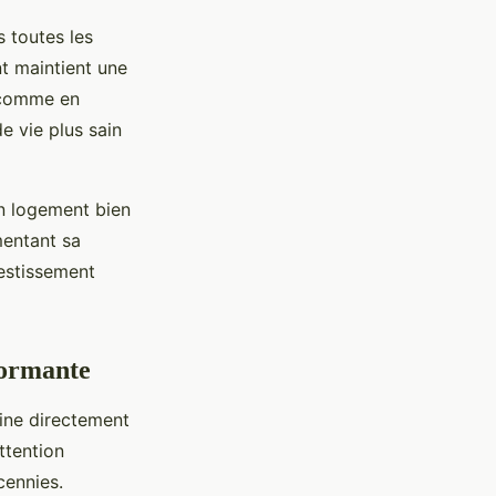
 toutes les
nt maintient une
 comme en
e vie plus sain
Un logement bien
mentant sa
estissement
formante
mine directement
ttention
cennies.