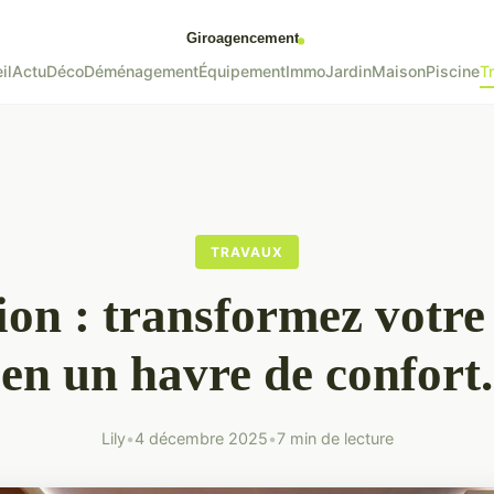
il
Actu
Déco
Déménagement
Équipement
Immo
Jardin
Maison
Piscine
T
TRAVAUX
ion : transformez votre
en un havre de confort.
Lily
•
4 décembre 2025
•
7 min de lecture