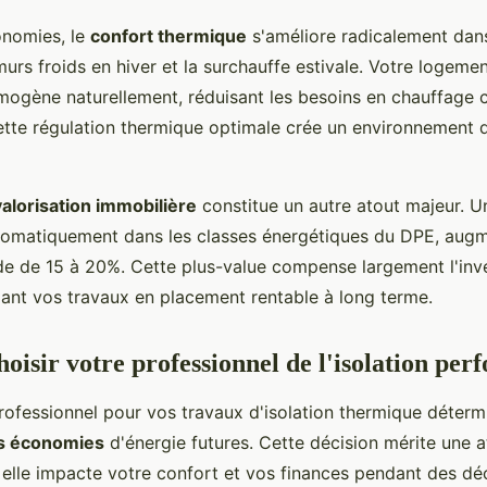
onomies, le
confort thermique
s'améliore radicalement dans
 murs froids en hiver et la surchauffe estivale. Votre logeme
ogène naturellement, réduisant les besoins en chauffage
Cette régulation thermique optimale crée un environnement d
valorisation immobilière
constitue un autre atout majeur. 
tomatiquement dans les classes énergétiques du DPE, aug
e de 15 à 20%. Cette plus-value compense largement l'inv
rmant vos travaux en placement rentable à long terme.
isir votre professionnel de l'isolation per
professionnel pour vos travaux d'isolation thermique déter
os économies
d'énergie futures. Cette décision mérite une a
r elle impacte votre confort et vos finances pendant des dé