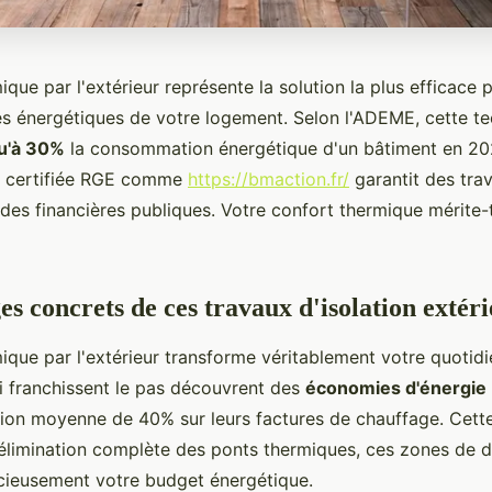
mique par l'extérieur représente la solution la plus efficace 
s énergétiques de votre logement. Selon l'ADEME, cette t
qu'à 30%
la consommation énergétique d'un bâtiment en 202
se certifiée RGE comme
https://bmaction.fr/
garantit des tra
ides financières publiques. Votre confort thermique mérite-t
es concrets de ces travaux d'isolation extér
mique par l'extérieur transforme véritablement votre quotidi
ui franchissent le pas découvrent des
économies d'énergie
ion moyenne de 40% sur leurs factures de chauffage. Cet
l'élimination complète des ponts thermiques, ces zones de d
ncieusement votre budget énergétique.