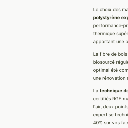
Le choix des ma
polystyrène ex
performance-prix
thermique supéri
apportant une pr
La fibre de bois
biosourcé régul
optimal été com
une rénovation 
La
technique d
certifiés RGE ma
l'air, deux poin
expertise techn
40% sur vos fac