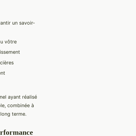
antir un savoir-
au vôtre
tissement
cières
ent
el ayant réalisé
le, combinée à
 long terme.
performance