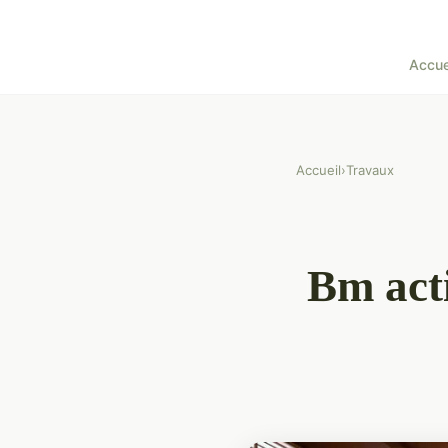
Accue
Accueil
›
Travaux
Bm act