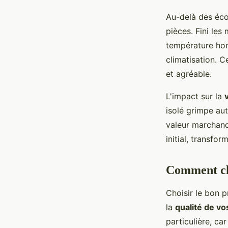
Au-delà des éc
pièces. Fini les
température hom
climatisation. 
et agréable.
L'impact sur la
isolé grimpe au
valeur marchand
initial, transfo
Comment cho
Choisir le bon 
la
qualité de v
particulière, ca