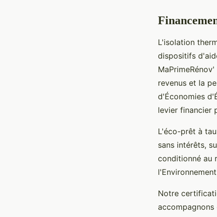
Financement
L'isolation ther
dispositifs d'a
MaPrimeRénov' co
revenus et la p
d'Économies d'É
levier financier
L'éco-prêt à tau
sans intérêts, s
conditionné au 
l'Environnement
Notre certifica
accompagnons da