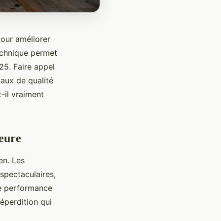
pour améliorer
echnique permet
5. Faire appel
vaux de qualité
-il vraiment
ieure
en. Les
spectaculaires,
te performance
éperdition qui